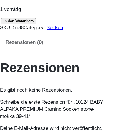
1 vorrätig
1
In den Warenkorb
SKU:
5588
Category:
Socken
0
1
Rezensionen (0)
2
4
B
Rezensionen
A
B
Y
A
Es gibt noch keine Rezensionen.
L
P
Schreibe die erste Rezension für „10124 BABY
A
ALPAKA PREMIUM Camino Socken stone-
K
mokka 39-41“
A
P
Deine E-Mail-Adresse wird nicht veröffentlicht.