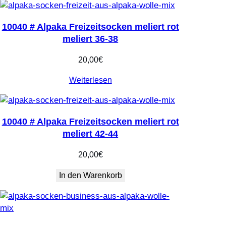
e
10040 # Alpaka Freizeitsocken meliert rot
meliert 36-38
20,00
€
Weiterlesen
10040 # Alpaka Freizeitsocken meliert rot
meliert 42-44
20,00
€
In den Warenkorb