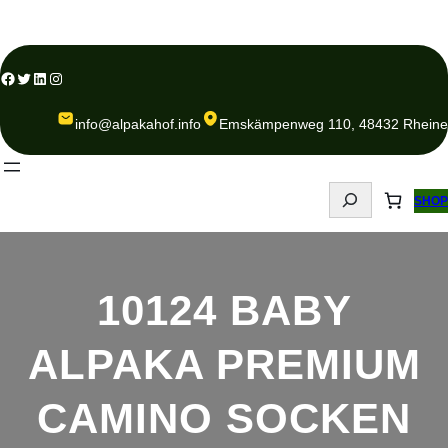
Zum
Inhalt
springen
acebook
Twitter
LinkedIn
Instagram
info@alpakahof.info
Emskämpenweg 110, 48432 Rheine
S
SHOP
e
a
r
c
10124 BABY
h
ALPAKA PREMIUM
CAMINO SOCKEN