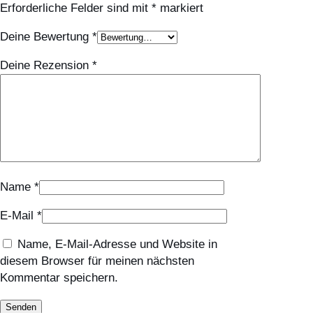
R
Erforderliche Felder sind mit
*
markiert
E
Deine Bewertung
*
M
I
Deine Rezension
*
U
M
C
a
m
i
n
Name
*
o
S
E-Mail
*
o
c
Name, E-Mail-Adresse und Website in
k
diesem Browser für meinen nächsten
e
Kommentar speichern.
n
s