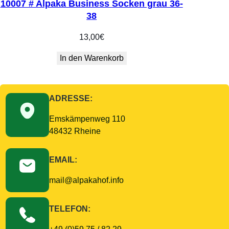
10007 # Alpaka Business Socken grau 36-
38
13,00
€
In den Warenkorb
ADRESSE:
Emskämpenweg 110
48432 Rheine
EMAIL:
mail@alpakahof.info
TELEFON: