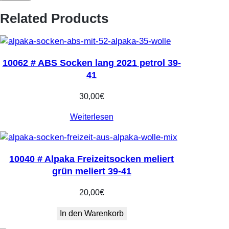
t
Related Products
o
n
e
-
10062 # ABS Socken lang 2021 petrol 39-
m
41
o
k
30,00
€
k
Weiterlesen
a
3
9
-
10040 # Alpaka Freizeitsocken meliert
4
grün meliert 39-41
1
M
20,00
€
e
In den Warenkorb
n
g