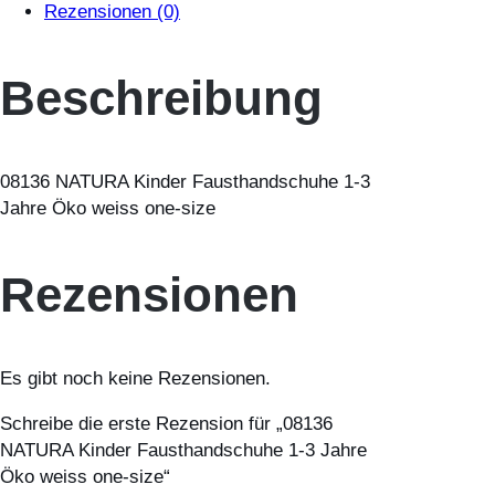
Rezensionen (0)
6
N
A
Beschreibung
T
U
R
A
08136 NATURA Kinder Fausthandschuhe 1-3
K
Jahre Öko weiss one-size
i
n
Rezensionen
d
e
r
F
Es gibt noch keine Rezensionen.
a
u
Schreibe die erste Rezension für „08136
s
NATURA Kinder Fausthandschuhe 1-3 Jahre
t
Öko weiss one-size“