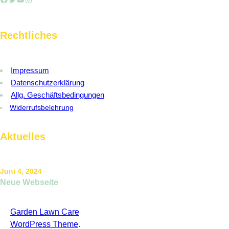
r
c
Rechtliches
h
Impressum
Datenschutzerklärung
Allg. Geschäftsbedingungen
Widerrufsbelehrung
Aktuelles
Juni 4, 2024
Neue Webseite
Garden Lawn Care
Webseitendesign:
WordPress Theme
.
GeSiTe GmbH