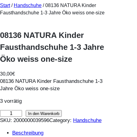
Start
/
Handschuhe
/ 08136 NATURA Kinder
Fausthandschuhe 1-3 Jahre Öko weiss one-size
08136 NATURA Kinder
Fausthandschuhe 1-3 Jahre
Öko weiss one-size
30,00
€
08136 NATURA Kinder Fausthandschuhe 1-3
Jahre Öko weiss one-size
3 vorrätig
0
In den Warenkorb
SKU:
2000000039596
Category:
Handschuhe
8
1
Beschreibung
3