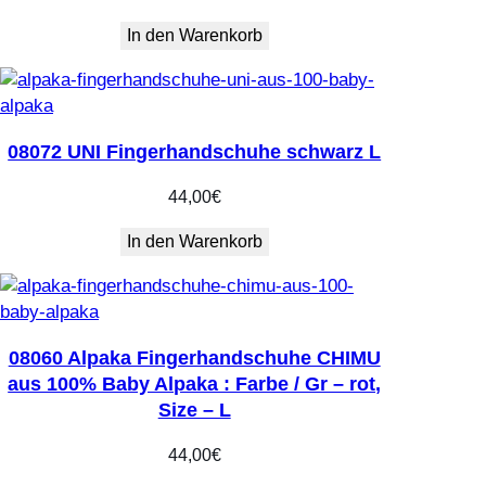
e
In den Warenkorb
08072 UNI Fingerhandschuhe schwarz L
44,00
€
In den Warenkorb
08060 Alpaka Fingerhandschuhe CHIMU
aus 100% Baby Alpaka : Farbe / Gr – rot,
Size – L
44,00
€