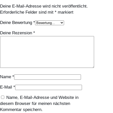
h
Deine E-Mail-Adresse wird nicht veröffentlicht.
a
Erforderliche Felder sind mit
*
markiert
n
d
Deine Bewertung
*
s
c
Deine Rezension
*
h
u
h
e
1
-
3
Name
*
J
a
E-Mail
*
h
r
Name, E-Mail-Adresse und Website in
e
diesem Browser für meinen nächsten
Ö
Kommentar speichern.