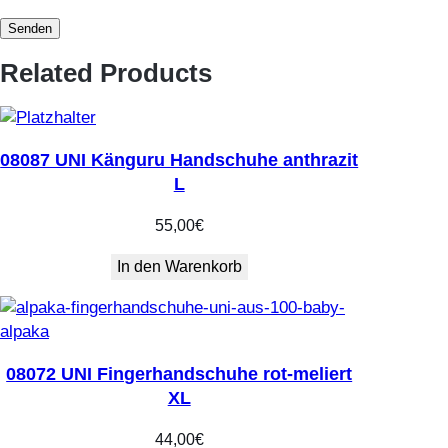
k
o
w
Related Products
e
i
s
s
08087 UNI Känguru Handschuhe anthrazit
o
L
n
e
55,00
€
-
In den Warenkorb
s
i
z
e
M
08072 UNI Fingerhandschuhe rot-meliert
e
XL
n
44,00
€
g